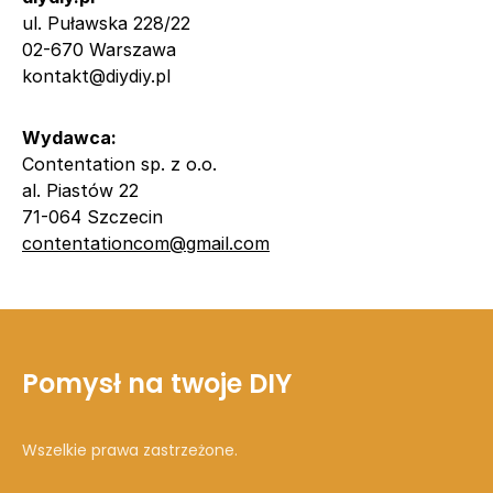
ul. Puławska 228/22
02-670 Warszawa
kontakt@
diydiy.pl
Wydawca:
Contentation sp. z o.o.
al. Piastów 22
71-064 Szczecin
contentationcom@gmail.com
Pomysł na twoje DIY
Wszelkie prawa zastrzeżone.