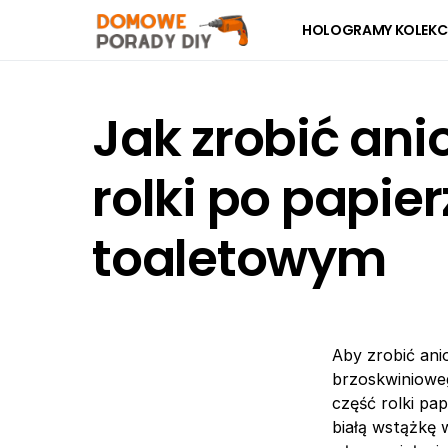
HOLOGRAMY KOLEKC
Jak zrobić anio
rolki po papier
toaletowym
Aby zrobić ani
brzoskwinioweg
część rolki pa
białą wstążkę w