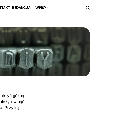
TAKT I REDAKCJA
WPISY
pokryć górną
należy owinąć
. Przytnij