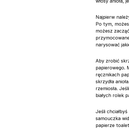
włosy anioła, j
Najpierw należ
Po tym, możesz
możesz zacząć 
przymocowane d
narysować jaki
Aby zrobić skrz
papierowego. M
ręcznikach pap
skrzydła anioł
rzemiosła. Jeśl
białych rolek 
Jeśli chciałbyś
samouczka wide
papierze toal