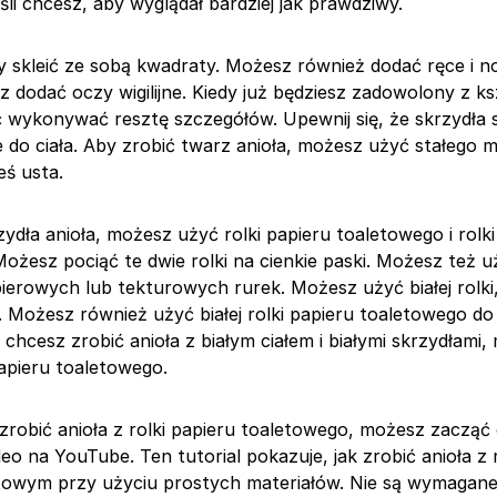
eśli chcesz, aby wyglądał bardziej jak prawdziwy.
y skleić ze sobą kwadraty. Możesz również dodać ręce i nog
 dodać oczy wigilijne. Kiedy już będziesz zadowolony z ksz
wykonywać resztę szczegółów. Upewnij się, że skrzydła 
o ciała. Aby zrobić twarz anioła, możesz użyć stałego m
eś usta.
ydła anioła, możesz użyć rolki papieru toaletowego i rolki
ożesz pociąć te dwie rolki na cienkie paski. Możesz też u
ierowych lub tekturowych rurek. Możesz użyć białej rolki
a. Możesz również użyć białej rolki papieru toaletowego do
i chcesz zrobić anioła z białym ciałem i białymi skrzydłami
papieru toaletowego.
 zrobić anioła z rolki papieru toaletowego, możesz zacząć
o na YouTube. Ten tutorial pokazuje, jak zrobić anioła z r
etowym przy użyciu prostych materiałów. Nie są wymagan