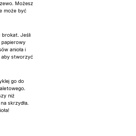
drzewo. Możesz
że może być
brokat. Jeśli
y papierowy
ów anioła i
 aby stworzyć
yklej go do
toaletowego.
szy niż
na skrzydła.
oła!