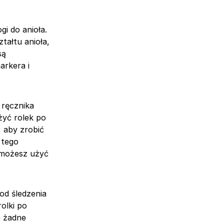
i do anioła.
tałtu anioła,
są
arkera i
 ręcznika
żyć rolek po
, aby zrobić
 tego
, możesz użyć
 od śledzenia
olki po
e żadne