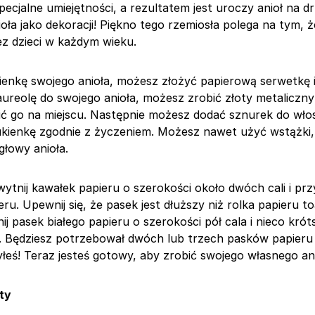
specjalne umiejętności, a rezultatem jest uroczy anioł na 
oła jako dekoracji! Piękno tego rzemiosła polega na tym, 
z dzieci w każdym wieku.
ienkę swojego anioła, możesz złożyć papierową serwetkę i 
ureolę do swojego anioła, możesz zrobić złoty metaliczn
eić go na miejscu. Następnie możesz dodać sznurek do włos
kienkę zgodnie z życzeniem. Możesz nawet użyć wstążki,
głowy anioła.
ytnij kawałek papieru o szerokości około dwóch cali i prz
pieru. Upewnij się, że pasek jest dłuższy niż rolka papieru 
j pasek białego papieru o szerokości pół cala i nieco krót
. Będziesz potrzebował dwóch lub trzech pasków papieru 
łeś! Teraz jesteś gotowy, aby zrobić swojego własnego ani
ty