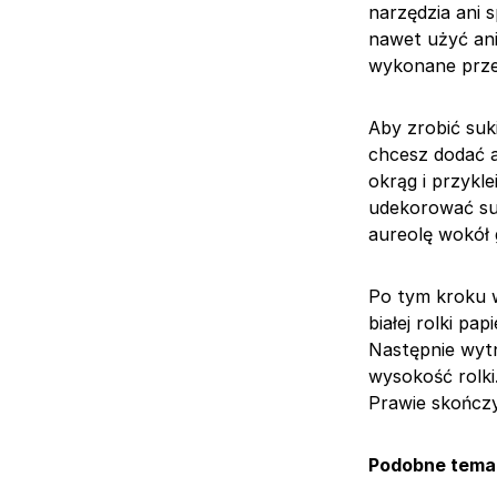
narzędzia ani 
nawet użyć ani
wykonane prze
Aby zrobić suk
chcesz dodać a
okrąg i przykl
udekorować su
aureolę wokół 
Po tym kroku w
białej rolki pa
Następnie wytni
wysokość rolki
Prawie skończy
Podobne tema